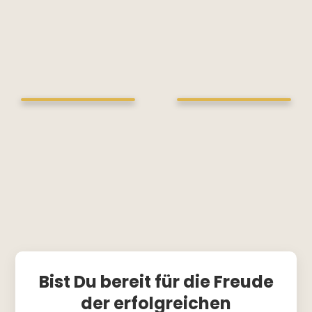
Klicke hier, um
Klicke hier, um
Marketing-Cookies
Marketing-Cookies
zu akzeptieren und
zu akzeptieren und
diesen Inhalt zu
diesen Inhalt zu
aktivieren
aktivieren
Bist Du bereit für die Freude
der erfolgreichen