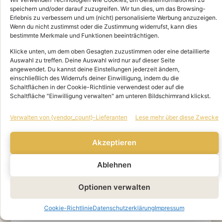
speichern und/oder darauf zuzugreifen. Wir tun dies, um das Browsing-
Erlebnis zu verbessern und um (nicht) personalisierte Werbung anzuzeigen.
Wenn du nicht zustimmst oder die Zustimmung widerrufst, kann dies
bestimmte Merkmale und Funktionen beeinträchtigen.
Klicke unten, um dem oben Gesagten zuzustimmen oder eine detaillierte
Auswahl zu treffen. Deine Auswahl wird nur auf dieser Seite
Begleitende Telegram-Gruppe
angewendet. Du kannst deine Einstellungen jederzeit ändern,
einschließlich des Widerrufs deiner Einwilligung, indem du die
für Fragen/Antworten, Austausch,
Schaltflächen in der Cookie-Richtlinie verwendest oder auf die
Übungspartner
Schaltfläche "Einwilligung verwalten" am unteren Bildschirmrand klickst.
finden...
Verwalten von {vendor_count}-Lieferanten
Lese mehr über diese Zwecke
Akzeptieren
Ablehnen
Optionen verwalten
Inhalte des Kurses
Cookie-Richtlinie
Datenschutzerklärung
Impressum