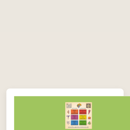
Heilwissen Akademie Bot
KI-Assistent, antwortet sofort