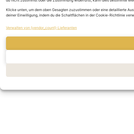
du nicht zustimmst oder die Zustimmung widerrufst, kann dies bestimmte Me
Klicke unten, um dem oben Gesagten zuzustimmen oder eine detaillierte Auswa
deiner Einwilligung, indem du die Schaltflächen in der Cookie-Richtlinie ver
Verwalten von {vendor_count}-Lieferanten